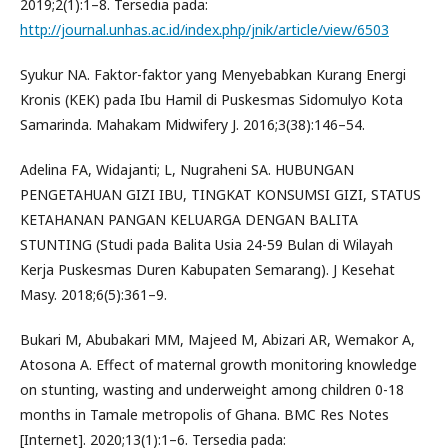
2019;2(1):1–8. Tersedia pada:
http://journal.unhas.ac.id/index.php/jnik/article/view/6503
Syukur NA. Faktor-faktor yang Menyebabkan Kurang Energi
Kronis (KEK) pada Ibu Hamil di Puskesmas Sidomulyo Kota
Samarinda. Mahakam Midwifery J. 2016;3(38):146–54.
Adelina FA, Widajanti; L, Nugraheni SA. HUBUNGAN
PENGETAHUAN GIZI IBU, TINGKAT KONSUMSI GIZI, STATUS
KETAHANAN PANGAN KELUARGA DENGAN BALITA
STUNTING (Studi pada Balita Usia 24-59 Bulan di Wilayah
Kerja Puskesmas Duren Kabupaten Semarang). J Kesehat
Masy. 2018;6(5):361–9.
Bukari M, Abubakari MM, Majeed M, Abizari AR, Wemakor A,
Atosona A. Effect of maternal growth monitoring knowledge
on stunting, wasting and underweight among children 0-18
months in Tamale metropolis of Ghana. BMC Res Notes
[Internet]. 2020;13(1):1–6. Tersedia pada: