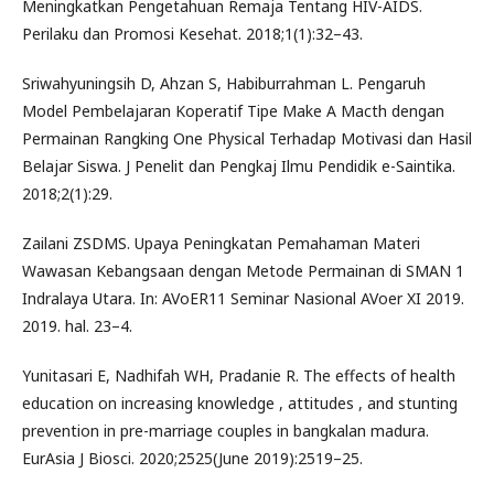
Meningkatkan Pengetahuan Remaja Tentang HIV-AIDS.
Perilaku dan Promosi Kesehat. 2018;1(1):32–43.
Sriwahyuningsih D, Ahzan S, Habiburrahman L. Pengaruh
Model Pembelajaran Koperatif Tipe Make A Macth dengan
Permainan Rangking One Physical Terhadap Motivasi dan Hasil
Belajar Siswa. J Penelit dan Pengkaj Ilmu Pendidik e-Saintika.
2018;2(1):29.
Zailani ZSDMS. Upaya Peningkatan Pemahaman Materi
Wawasan Kebangsaan dengan Metode Permainan di SMAN 1
Indralaya Utara. In: AVoER11 Seminar Nasional AVoer XI 2019.
2019. hal. 23–4.
Yunitasari E, Nadhifah WH, Pradanie R. The effects of health
education on increasing knowledge , attitudes , and stunting
prevention in pre-marriage couples in bangkalan madura.
EurAsia J Biosci. 2020;2525(June 2019):2519–25.