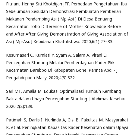
Fitriani, Henny. Siti Khotdijah JFP. Perbedaan Pengetahuan Ibu
Sebelumdan Sesudah Demonstrasi Pembuatan Pemberian
Makanan Pendamping Asi ( Mp-Asi ) Di Desa Benuang
Kecamatan Toho Difference of Mother Knowledge Before
and After After Giving Demonstration of Giving Association of
Asi ( Mp-Asi. J Kebidanan Khatulistiwa. 2020;6(1):27–33.
Kesumasari C, Kurniati Y, Syam A, Salam A, Virani D.
Pencegahan Stunting Melalui Pemberdayaan Kader Pkk
Kecamatan Barebbo Di Kabupaten Bone. Panrita Abdi - J
Pengabdi pada Masy. 2020;4(3):322.
Sari MT, Amalia M. Edukasi Optimalisasi Tumbuh Kembang
Balita dalam Upaya Pencegahan Stunting. J Abdimas Kesehat.
2020;2(2):139.
Patimah S, Darlis I, Nurlinda A, Gizi B, Fakultas M, Masyarakat
K, et al. Peningkatan Kapasitas Kader Kesehatan dalam Upaya
Pencegahan Stunting di Desa Mangki Kecamatan Cempa