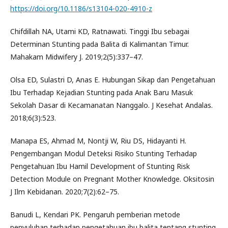
https://doi.org/10.1186/s13104-020-4910-z
Chifdillah NA, Utami KD, Ratnawati. Tinggi Ibu sebagai
Determinan Stunting pada Balita di Kalimantan Timur.
Mahakam Midwifery J. 2019;2(5):337–47.
Olsa ED, Sulastri D, Anas E. Hubungan Sikap dan Pengetahuan
Ibu Terhadap Kejadian Stunting pada Anak Baru Masuk
Sekolah Dasar di Kecamanatan Nanggalo. J Kesehat Andalas.
2018;6(3):523.
Manapa ES, Ahmad M, Nontji W, Riu DS, Hidayanti H.
Pengembangan Modul Deteksi Risiko Stunting Terhadap
Pengetahuan Ibu Hamil Development of Stunting Risk
Detection Module on Pregnant Mother Knowledge. Oksitosin
J Ilm Kebidanan. 2020;7(2):62–75.
Banudi L, Kendari PK. Pengaruh pemberian metode
penyuluhan terhadap pengetahuan ibu balita tentang stunting.