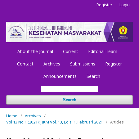
Register
Login
About the Journal
Current
Editorial Team
Contact
Archives
Submissions
Register
Announcements
Search
Search
Home
/
Archives
/
Vol 13 No 1 (2021): JIKM Vol. 13, Edisi 1, Februari 2021
/
Articles