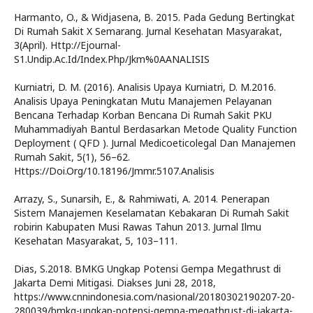
Harmanto, O., & Widjasena, B. 2015. Pada Gedung Bertingkat
Di Rumah Sakit X Semarang. Jurnal Kesehatan Masyarakat,
3(April). Http://Ejournal-
S1.Undip.Ac.Id/Index.Php/Jkm%0AANALISIS
Kurniatri, D. M. (2016). Analisis Upaya Kurniatri, D. M.2016.
Analisis Upaya Peningkatan Mutu Manajemen Pelayanan
Bencana Terhadap Korban Bencana Di Rumah Sakit PKU
Muhammadiyah Bantul Berdasarkan Metode Quality Function
Deployment ( QFD ). Jurnal Medicoeticolegal Dan Manajemen
Rumah Sakit, 5(1), 56–62.
Https://Doi.Org/10.18196/Jmmr.5107.Analisis
Arrazy, S., Sunarsih, E., & Rahmiwati, A. 2014. Penerapan
Sistem Manajemen Keselamatan Kebakaran Di Rumah Sakit
robirin Kabupaten Musi Rawas Tahun 2013. Jurnal Ilmu
Kesehatan Masyarakat, 5, 103–111.
Dias, S.2018. BMKG Ungkap Potensi Gempa Megathrust di
Jakarta Demi Mitigasi. Diakses Juni 28, 2018,
https://www.cnnindonesia.com/nasional/20180302190207-20-
280039/bmkg-ungkap-potensi-gempa-megathrust-di-jakarta-