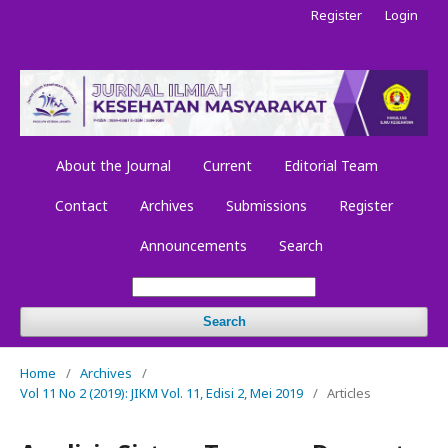
Register
Login
About the Journal
Current
Editorial Team
Contact
Archives
Submissions
Register
Announcements
Search
Search
Home
/
Archives
/
Vol 11 No 2 (2019): JIKM Vol. 11, Edisi 2, Mei 2019
/
Articles