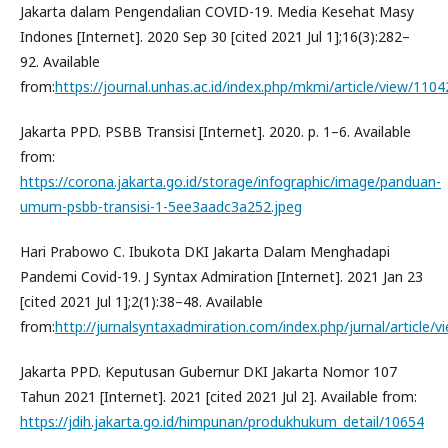
Jakarta dalam Pengendalian COVID-19. Media Kesehat Masy
Indones [Internet]. 2020 Sep 30 [cited 2021 Jul 1];16(3):282–
92. Available
from:
https://journal.unhas.ac.id/index.php/mkmi/article/view/1104
Jakarta PPD. PSBB Transisi [Internet]. 2020. p. 1–6. Available
from:
https://corona.jakarta.go.id/storage/infographic/image/panduan-
umum-psbb-transisi-1-5ee3aadc3a252.jpeg
Hari Prabowo C. Ibukota DKI Jakarta Dalam Menghadapi
Pandemi Covid-19. J Syntax Admiration [Internet]. 2021 Jan 23
[cited 2021 Jul 1];2(1):38–48. Available
from:
http://jurnalsyntaxadmiration.com/index.php/jurnal/article/
Jakarta PPD. Keputusan Gubernur DKI Jakarta Nomor 107
Tahun 2021 [Internet]. 2021 [cited 2021 Jul 2]. Available from:
https://jdih.jakarta.go.id/himpunan/produkhukum_detail/10654