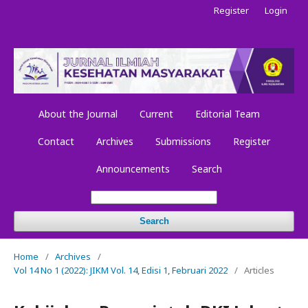
Register
Login
About the Journal
Current
Editorial Team
Contact
Archives
Submissions
Register
Announcements
Search
Search
Home
/
Archives
/
Vol 14 No 1 (2022): JIKM Vol. 14, Edisi 1, Februari 2022
/
Articles