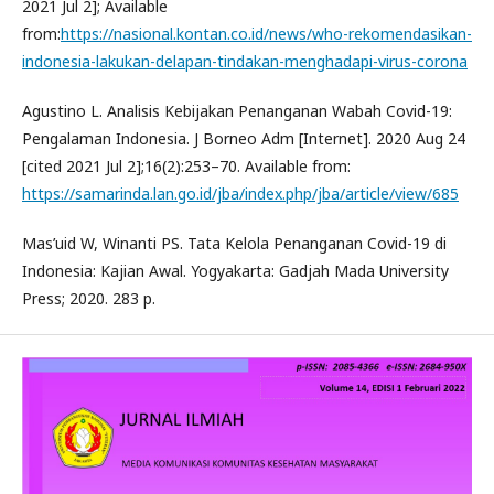
2021 Jul 2]; Available
from:
https://nasional.kontan.co.id/news/who-rekomendasikan-
indonesia-lakukan-delapan-tindakan-menghadapi-virus-corona
Agustino L. Analisis Kebijakan Penanganan Wabah Covid-19:
Pengalaman Indonesia. J Borneo Adm [Internet]. 2020 Aug 24
[cited 2021 Jul 2];16(2):253–70. Available from:
https://samarinda.lan.go.id/jba/index.php/jba/article/view/685
Mas’uid W, Winanti PS. Tata Kelola Penanganan Covid-19 di
Indonesia: Kajian Awal. Yogyakarta: Gadjah Mada University
Press; 2020. 283 p.