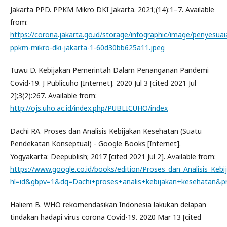
Jakarta PPD. PPKM Mikro DKI Jakarta. 2021;(14):1–7. Available
from:
https://corona.jakarta.go.id/storage/infographic/image/penyesuai
ppkm-mikro-dki-jakarta-1-60d30bb625a11.jpeg
Tuwu D. Kebijakan Pemerintah Dalam Penanganan Pandemi
Covid-19. J Publicuho [Internet]. 2020 Jul 3 [cited 2021 Jul
2];3(2):267. Available from:
http://ojs.uho.ac.id/index.php/PUBLICUHO/index
Dachi RA. Proses dan Analisis Kebijakan Kesehatan (Suatu
Pendekatan Konseptual) - Google Books [Internet].
Yogyakarta: Deepublish; 2017 [cited 2021 Jul 2]. Available from:
https://www.google.co.id/books/edition/Proses_dan_Analisis_
hl=id&gbpv=1&dq=Dachi+proses+analis+kebijakan+kesehatan&pr
Haliem B. WHO rekomendasikan Indonesia lakukan delapan
tindakan hadapi virus corona Covid-19. 2020 Mar 13 [cited