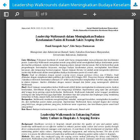
Leadership Walkrounds dalam Meningkatkan Budaya Keselamatan Pasien di Rumah Sakit: Scoping Review