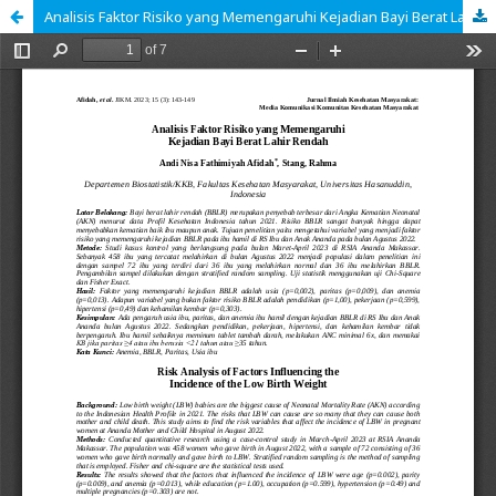
Analisis Faktor Risiko yang Memengaruhi Kejadian Bayi Berat Lahir Rendah