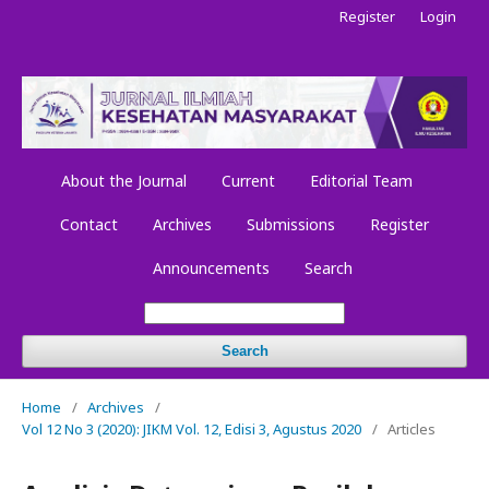
Register
Login
About the Journal
Current
Editorial Team
Contact
Archives
Submissions
Register
Announcements
Search
Search
Home
/
Archives
/
Vol 12 No 3 (2020): JIKM Vol. 12, Edisi 3, Agustus 2020
/
Articles