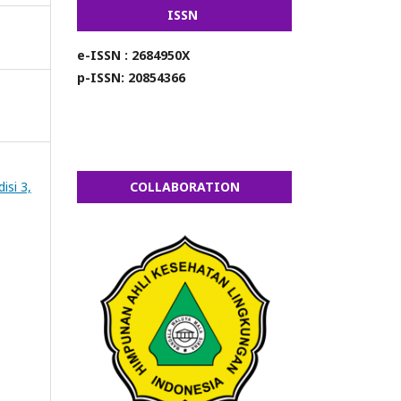
ISSN
e-ISSN : 2684950X
p-ISSN: 20854366
isi 3,
COLLABORATION