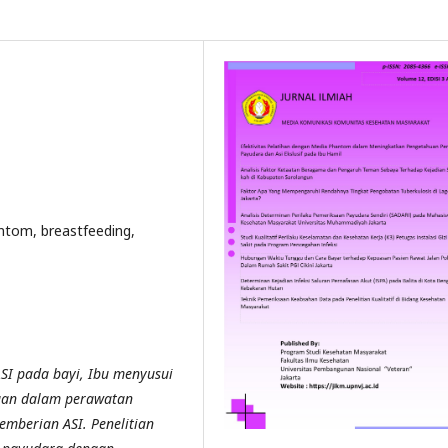
antom, breastfeeding,
I pada bayi, Ibu menyusui
gan dalam perawatan
mberian ASI. Penelitian