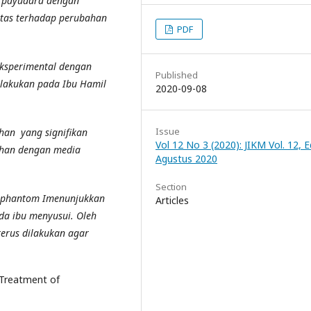
n payudara dengan
tas terhadap perubahan
PDF
eksperimental dengan
Published
dilakukan pada Ibu Hamil
2020-09-08
Issue
ahan yang signifikan
Vol 12 No 3 (2020): JIKM Vol. 12, Ed
tihan dengan media
Agustus 2020
Section
 phantom Imenunjukkan
Articles
ada ibu menyusui. Oleh
terus dilakukan agar
 Treatment of