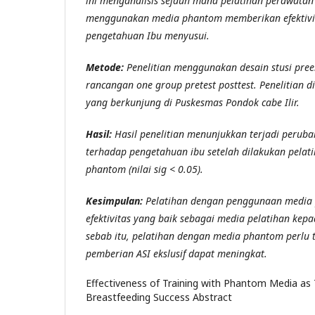
ini menganalisis sejauh mana pelatihan perawata
menggunakan media phantom memberikan efektivi
pengetahuan Ibu menyusui.
Metode:
Penelitian menggunakan desain stusi pre
rancangan one group pretest posttest. Penelitian 
yang berkunjung di Puskesmas Pondok cabe Ilir.
Hasil:
Hasil penelitian menunjukkan terjadi perub
terhadap pengetahuan ibu setelah dilakukan pela
phantom (nilai sig < 0.05).
Kesimpulan:
Pelatihan dengan penggunaan media
efektivitas yang baik sebagai media pelatihan kep
sebab itu, pelatihan dengan media phantom perlu 
pemberian ASI ekslusif dapat meningkat.
Effectiveness of Training with Phantom Media as
Breastfeeding Success Abstract