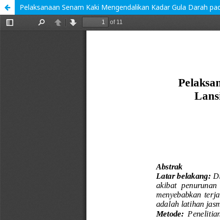
Pelaksanaan Senam Kaki Mengendalikan Kadar Gula Darah pada