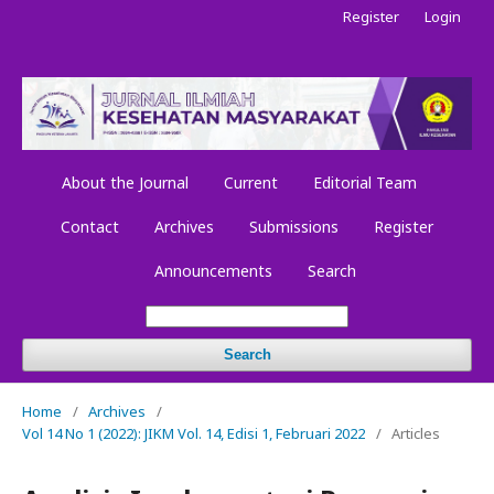
Register
Login
About the Journal
Current
Editorial Team
Contact
Archives
Submissions
Register
Announcements
Search
Search
Home
/
Archives
/
Vol 14 No 1 (2022): JIKM Vol. 14, Edisi 1, Februari 2022
/
Articles