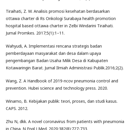
Tiraihati, Z. W. Analisis promosi kesehatan berdasarkan
ottawa charter di Rs Onkologi Surabaya health promotion
hospital based ottawa charter in Zelbi Windarini Tiraihati.
Jurnal Promkes. 2017;5(1):1–11.
Wahyudi, A. Implementasi rencana strategis badan
pemberdayaan masyarakat dan desa dalam upaya
pengembangan Badan Usaha Milik Desa di Kabupaten
Kotawaringin Barat. Jurnal Ilmiah Administrasi Publik.2016;2(2).
Wang, Z. A Handbook of 2019-ncov pneumonia control and
prevention. Hubei science and technology press. 2020.
Winarno, B. Kebijakan publik: teori, proses, dan studi kasus.
CAPS. 2012.
Zhu N, dkk. A novel coronavirus from patients with pneumonia
in China. N Engl J Med. 2020;382(8):727-733.