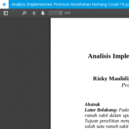
Analisis Implementasi Promosi Kesehatan tentang Covid-19 p