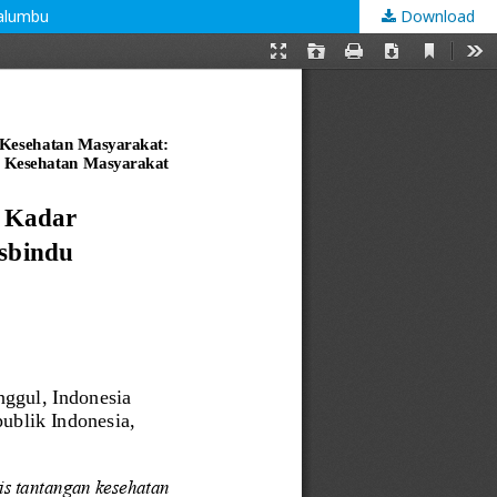
walumbu
Download