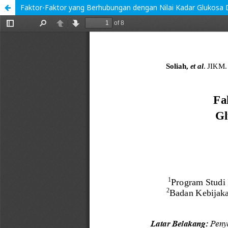
Faktor-Faktor yang Berhubungan dengan Nilai Kadar Glukosa